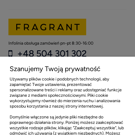
Infolinia obsługa zamówień pn-pt 8:30-16:00
+48 504 301 302
kontakt@fragrant.pl
Szanujemy Twoją prywatność
Używamy plików cookie i podobnych technologii, aby
Sklep stacjonarny FRAGRANT
zapamiętać Twoje ustawienia, prezentować
spersonalizowane treści i reklamy oraz udostępniać funkcje
CH Łopuszańska 22 Lokal G03
związane z mediami społecznościowymi. Pliki cookie
02-220 Warszawa
wykorzystujemy również do mierzenia ruchu i analizowania
sposobu korzystania z naszej strony internetowej.
otwarte: pn-sob 10:00-21:00
Sklep stacjonarny FRAGRANT +48 505 021 505
Domyślnie włączone są jedynie pliki niezbędne do
poprawnego działania strony. Poniżej możesz zaakceptować
wszystkie rodzaje plików, klikając "Zaakceptuj wszystkie", lub
odmówić ich używania (z wyjątkiem niezbędnych). Możesz