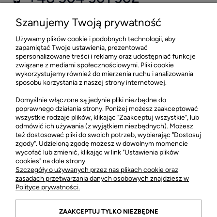
kontakt@fragrant.pl
Szanujemy Twoją prywatność
Używamy plików cookie i podobnych technologii, aby
Sklep stacjonarny FRAGRANT
zapamiętać Twoje ustawienia, prezentować
spersonalizowane treści i reklamy oraz udostępniać funkcje
CH Łopuszańska 22 Lokal G03
związane z mediami społecznościowymi. Pliki cookie
02-220 Warszawa
wykorzystujemy również do mierzenia ruchu i analizowania
sposobu korzystania z naszej strony internetowej.
otwarte: pn-sob 10:00-21:00
Sklep stacjonarny FRAGRANT +48 505 021 505
Domyślnie włączone są jedynie pliki niezbędne do
poprawnego działania strony. Poniżej możesz zaakceptować
wszystkie rodzaje plików, klikając "Zaakceptuj wszystkie", lub
odmówić ich używania (z wyjątkiem niezbędnych). Możesz
POMOC
też dostosować pliki do swoich potrzeb, wybierając "Dostosuj
zgody". Udzieloną zgodę możesz w dowolnym momencie
wycofać lub zmienić, klikając w link "Ustawienia plików
MOJE KONTO
cookies" na dole strony.
Szczegóły o używanych przez nas plikach cookie oraz
zasadach przetwarzania danych osobowych znajdziesz w
.
Polityce prywatności.
ZAAKCEPTUJ TYLKO NIEZBĘDNE