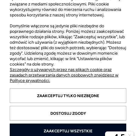
CH Łopuszańska 22 Lokal G03
związane z mediami społecznościowymi. Pliki cookie
02-220 Warszawa
wykorzystujemy również do mierzenia ruchu i analizowania
sposobu korzystania z naszej strony internetowej.
otwarte: pn-sob 10:00-21:00
Sklep stacjonarny FRAGRANT +48 505 021 505
Domyślnie włączone są jedynie pliki niezbędne do
poprawnego działania strony. Poniżej możesz zaakceptować
wszystkie rodzaje plików, klikając "Zaakceptuj wszystkie", lub
odmówić ich używania (z wyjątkiem niezbędnych). Możesz
POMOC
też dostosować pliki do swoich potrzeb, wybierając "Dostosuj
zgody". Udzieloną zgodę możesz w dowolnym momencie
wycofać lub zmienić, klikając w link "Ustawienia plików
MOJE KONTO
cookies" na dole strony.
Szczegóły o używanych przez nas plikach cookie oraz
zasadach przetwarzania danych osobowych znajdziesz w
.
Polityce prywatności.
ZAAKCEPTUJ TYLKO NIEZBĘDNE
DOSTOSUJ ZGODY
ZAAKCEPTUJ WSZYSTKIE