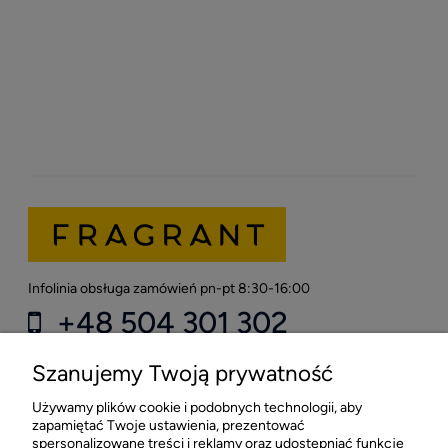
Infolinia obsługa zamówień pn-pt 8:30-16:00
+48 504 301 302
kontakt@fragrant.pl
Szanujemy Twoją prywatność
Używamy plików cookie i podobnych technologii, aby
Sklep stacjonarny FRAGRANT
zapamiętać Twoje ustawienia, prezentować
spersonalizowane treści i reklamy oraz udostępniać funkcje