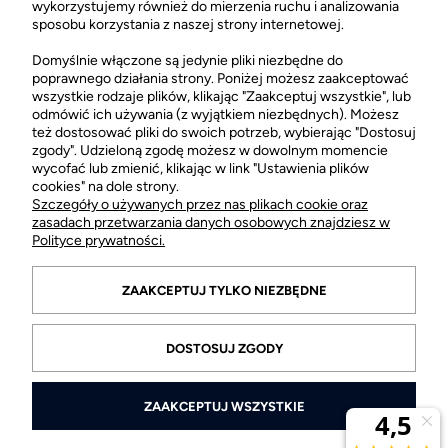
02-220 Warszawa
wykorzystujemy również do mierzenia ruchu i analizowania
sposobu korzystania z naszej strony internetowej.
otwarte: pn-sob 10:00-21:00
Sklep stacjonarny FRAGRANT +48 505 021 505
Domyślnie włączone są jedynie pliki niezbędne do
poprawnego działania strony. Poniżej możesz zaakceptować
wszystkie rodzaje plików, klikając "Zaakceptuj wszystkie", lub
odmówić ich używania (z wyjątkiem niezbędnych). Możesz
POMOC
też dostosować pliki do swoich potrzeb, wybierając "Dostosuj
zgody". Udzieloną zgodę możesz w dowolnym momencie
wycofać lub zmienić, klikając w link "Ustawienia plików
MOJE KONTO
cookies" na dole strony.
Szczegóły o używanych przez nas plikach cookie oraz
zasadach przetwarzania danych osobowych znajdziesz w
.
Polityce prywatności.
ZAAKCEPTUJ TYLKO NIEZBĘDNE
DOSTOSUJ ZGODY
ZAAKCEPTUJ WSZYSTKIE
© 2026 fragrant.pl. Wszelkie prawa zastrzeżone.