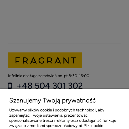
Infolinia obsługa zamówień pn-pt 8:30-16:00
+48 504 301 302
kontakt@fragrant.pl
Szanujemy Twoją prywatność
Używamy plików cookie i podobnych technologii, aby
Sklep stacjonarny FRAGRANT
zapamiętać Twoje ustawienia, prezentować
spersonalizowane treści i reklamy oraz udostępniać funkcje
CH Łopuszańska 22 Lokal G03
związane z mediami społecznościowymi. Pliki cookie