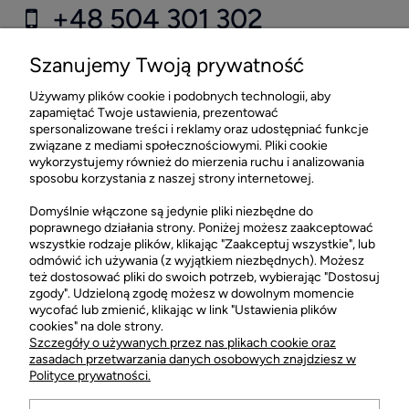
+48 504 301 302
kontakt@fragrant.pl
Szanujemy Twoją prywatność
Używamy plików cookie i podobnych technologii, aby
Sklep stacjonarny FRAGRANT
zapamiętać Twoje ustawienia, prezentować
spersonalizowane treści i reklamy oraz udostępniać funkcje
CH Łopuszańska 22 Lokal G03
związane z mediami społecznościowymi. Pliki cookie
02-220 Warszawa
wykorzystujemy również do mierzenia ruchu i analizowania
sposobu korzystania z naszej strony internetowej.
otwarte: pn-sob 10:00-21:00
Sklep stacjonarny FRAGRANT +48 505 021 505
Domyślnie włączone są jedynie pliki niezbędne do
poprawnego działania strony. Poniżej możesz zaakceptować
wszystkie rodzaje plików, klikając "Zaakceptuj wszystkie", lub
odmówić ich używania (z wyjątkiem niezbędnych). Możesz
POMOC
też dostosować pliki do swoich potrzeb, wybierając "Dostosuj
zgody". Udzieloną zgodę możesz w dowolnym momencie
wycofać lub zmienić, klikając w link "Ustawienia plików
MOJE KONTO
cookies" na dole strony.
Szczegóły o używanych przez nas plikach cookie oraz
zasadach przetwarzania danych osobowych znajdziesz w
.
Polityce prywatności.