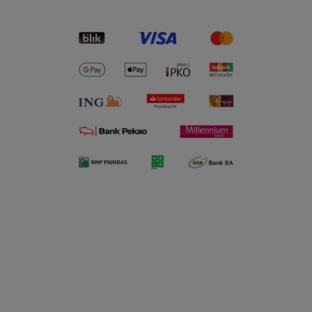
Coty Aspen For Men Edc
Lattafa Eclaire Edp 100ml
118ml
0 ocen
108 ocen
30,99 zł
128,00 zł