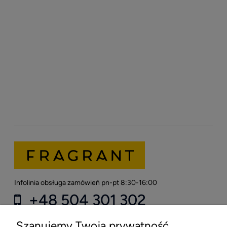
Lattafa Sherif Edp 100ml
Armaf Odyssey Spectra
Rainbow Edition Edp
200ml
71,50 zł
86,00 zł
Najniższa cena z 30
126,00 zł
dni:
Infolinia obsługa zamówień pn-pt 8:30-16:00
+48 504 301 302
kontakt@fragrant.pl
Szanujemy Twoją prywatność