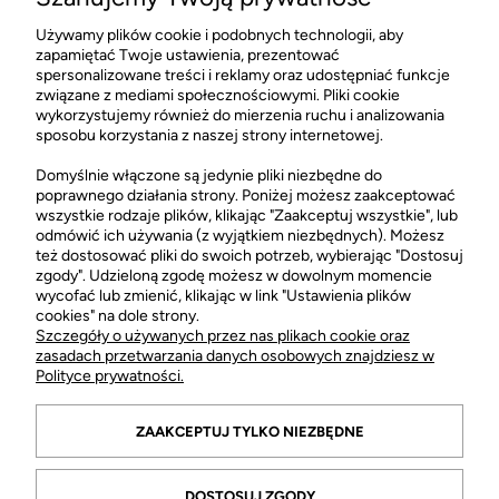
Używamy plików cookie i podobnych technologii, aby
Sklep stacjonarny FRAGRANT
zapamiętać Twoje ustawienia, prezentować
Tester Armaf Club De Nuit
Tester Jaguar For Men Edt
Untold Edp 105ml
100ml
spersonalizowane treści i reklamy oraz udostępniać funkcje
CH Łopuszańska 22 Lokal G03
związane z mediami społecznościowymi. Pliki cookie
02-220 Warszawa
wykorzystujemy również do mierzenia ruchu i analizowania
92,50 zł
40,00 zł
sposobu korzystania z naszej strony internetowej.
otwarte: pn-sob 10:00-21:00
Sklep stacjonarny FRAGRANT +48 505 021 505
Domyślnie włączone są jedynie pliki niezbędne do
poprawnego działania strony. Poniżej możesz zaakceptować
wszystkie rodzaje plików, klikając "Zaakceptuj wszystkie", lub
odmówić ich używania (z wyjątkiem niezbędnych). Możesz
POMOC
też dostosować pliki do swoich potrzeb, wybierając "Dostosuj
zgody". Udzieloną zgodę możesz w dowolnym momencie
wycofać lub zmienić, klikając w link "Ustawienia plików
MOJE KONTO
cookies" na dole strony.
Szczegóły o używanych przez nas plikach cookie oraz
zasadach przetwarzania danych osobowych znajdziesz w
.
Polityce prywatności.
ZAAKCEPTUJ TYLKO NIEZBĘDNE
DOSTOSUJ ZGODY